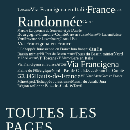
France
Via Francigena en Italie
Toscane
Jura
Randonnée
Gare
Marche Européenne du Souvenir et de l'Amitié
Bourgogne-Franche-Comté
Suisse
Gare en Suisse
Marne
VF Latium
Grand Est
Vaud
Province de Luxembourg
Via Francigena en France
Italie
Jura français
L'Échappée Jurassienne en France
Nord
Bassin minier
Tours du Bassin minier
PR Tour du Bassin minier
VF Toscane
Gare en Italie
MESA
Latium
VF Marne
Via Francigena
Via Francigena en Suisse
Artois
Nord - Pas-de-Calais
Franche-Comté
Plaine du Pô
Belgique
Doubs
Hauts-de-France
GR 145
VF Vaud
Aisne
Gare en France
Mine
Massif du Jura
Alpes
L'Échappée Jurassienne
EJ Jura
Pas-de-Calais
Terril
Région wallonne
TOUTES LES
PAGES