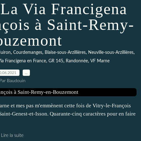
 La Via Francigena
nçois à Saint-Remy-
ouzemont
,
,
,
,
uiron
Courdemanges
Blaise-sous-Arzillières
Neuville-sous-Arzillières
,
,
,
ia Francigena en France
GR 145
Randonnée
VF Marne
0.06.2021
…
Par Baudouin
 Marne et mes pas m'emmènent cette fois de Vitry-le-François
aint-Genest-et-Isson. Quarante-cinq caractères pour en faire
Lire la suite