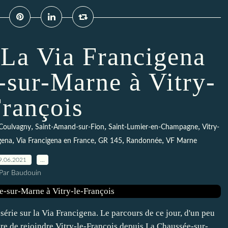
 La Via Francigena
-sur-Marne à Vitry-
François
,
,
,
Coulvagny
Saint-Amand-sur-Fion
Saint-Lumier-en-Champagne
Vitry-
,
,
,
,
gena
Via Francigena en France
GR 145
Randonnée
VF Marne
9.06.2021
…
Par Baudouin
érie sur la Via Francigena. Le parcours de ce jour, d'un peu
re de rejoindre Vitry-le-François depuis La Chaussée-sur-