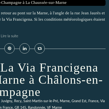
etour au pont sur la Marne, à l'angle de la rue Jean Jaurès et
la Via Francigena. Si les conditions météorologiques étaient
Lire la suite
 La Via Francigena
arne à Châlons-en-
mpagne
,
,
,
,
,
,
,
Juvigny
Recy
Saint-Martin-sur-le-Pré
Marne
Grand Est
France
Via
,
,
,
en France
GR 145
Randonnée
VF Marne