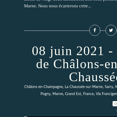
Marne. Nous nous écarterons cette...
08 juin 2021 -
de Châlons-e
Chaussé
,
,
,
Châlons-en-Champagne
La Chaussée-sur-Marne
Sarry
M
,
,
,
,
Pogny
Marne
Grand Est
France
Via Francige
0