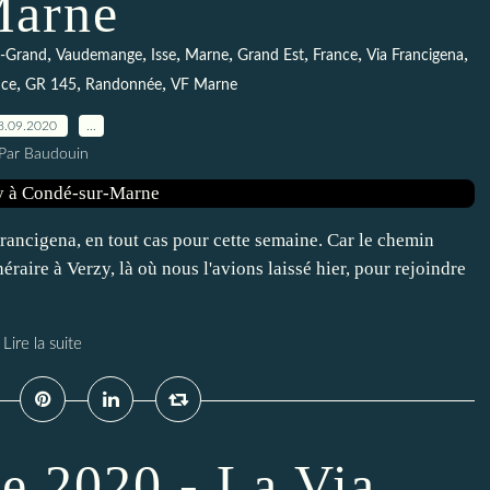
arne
,
,
,
,
,
,
,
le-Grand
Vaudemange
Isse
Marne
Grand Est
France
Via Francigena
,
,
,
nce
GR 145
Randonnée
VF Marne
8.09.2020
…
Par Baudouin
Francigena, en tout cas pour cette semaine. Car le chemin
raire à Verzy, là où nous l'avions laissé hier, pour rejoindre
Lire la suite
e 2020 - La Via