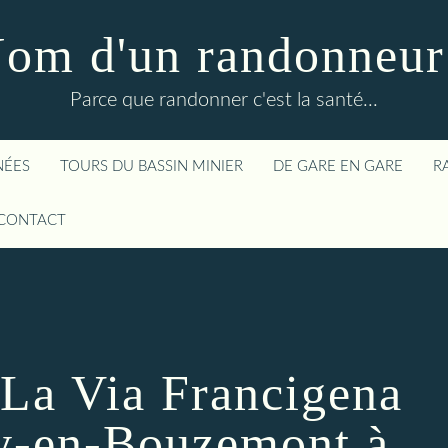
om d'un randonneur
Parce que randonner c'est la santé...
NÉES
TOURS DU BASSIN MINIER
DE GARE EN GARE
R
CONTACT
 La Via Francigena
y-en-Bouzemont à