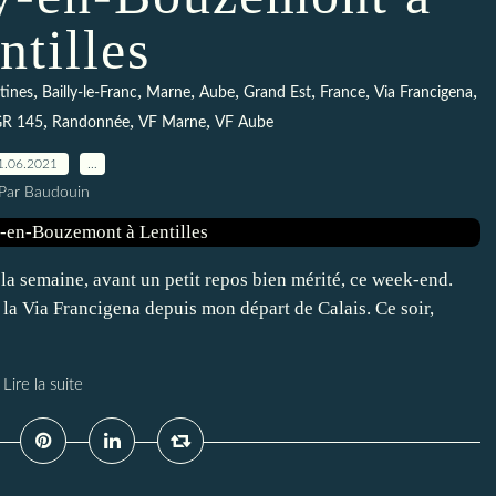
ntilles
,
,
,
,
,
,
,
tines
Bailly-le-Franc
Marne
Aube
Grand Est
France
Via Francigena
,
,
,
R 145
Randonnée
VF Marne
VF Aube
1.06.2021
…
Par Baudouin
la semaine, avant un petit repos bien mérité, ce week-end.
la Via Francigena depuis mon départ de Calais. Ce soir,
Lire la suite