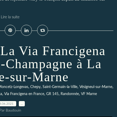
Lire la suite
 La Via Francigena
n-Champagne à La
e-sur-Marne
,
,
,
,
oncetz-Longevas
Chepy
Saint-Germain-la-Ville
Vésigneul-sur-Marne
,
,
,
,
na
Via Francigena en France
GR 145
Randonnée
VF Marne
8.06.2021
…
Par Baudouin