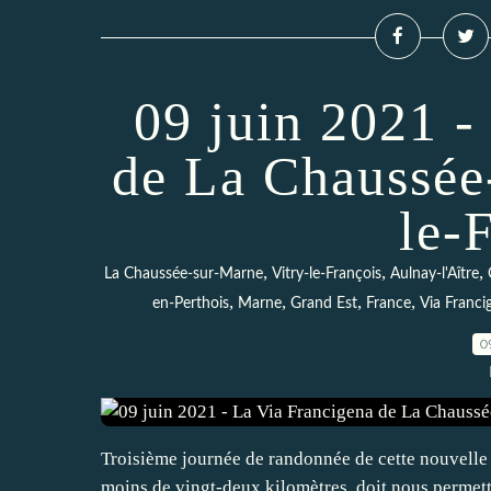
09 juin 2021 -
de La Chaussée
le-
,
,
,
La Chaussée-sur-Marne
Vitry-le-François
Aulnay-l'Aître
,
,
,
,
en-Perthois
Marne
Grand Est
France
Via Franci
0
Troisième journée de randonnée de cette nouvelle s
moins de vingt-deux kilomètres, doit nous permett