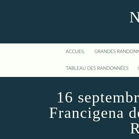
N
ACCUEIL
GRANDES RANDON
TABLEAU DES RANDONNÉES
16 septembr
Francigena d
R