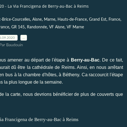
0 - La Via Francigena de Berry-au-Bac à Reims
,
,
,
,
,
,
t-Brice-Courcelles
Aisne
Marne
Hauts-de-France
Grand Est
France
,
,
,
,
France
GR 145
Randonnée
VF Aisne
VF Marne
6.09.2020
…
Par Baudouin
nous amener au départ de l'étape à
Berry-au-Bac
. De ce fait,
urait dû être la cathédrale de Reims. Ainsi, en nous arrêtant
 en bus à la chambre d'hôtes, à Bétheny. Ca raccourcit l'étape
ns la plus longue de la semaine.
 la carte, nous devrions bénéficier de plus de couverts que