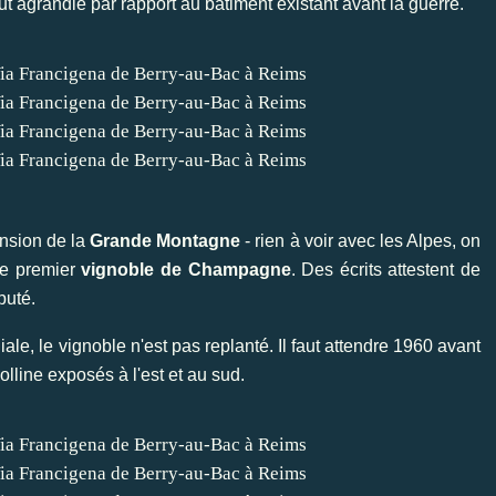
ut agrandie par rapport au bâtiment existant avant la guerre.
ension de la
Grande Montagne
- rien à voir avec les Alpes, on
re premier
vignoble de Champagne
. Des écrits attestent de
puté.
le, le vignoble n'est pas replanté. Il faut attendre 1960 avant
olline exposés à l'est et au sud.