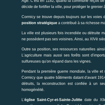
Âge. C'est en 1182, quand la commune reçoit de 
décide de fortifier la ville, pour protéger le grenier 
Cormicy se trouve depuis toujours sur les voies 
position stratégique
a contribué à sa richesse mai
La ville est plusieurs fois incendiée ou détruite 
ne possèdent pas ses voisines. Ainsi, au XIVè sièc
Outre sa position, ses ressources naturelles ainsi
L'agriculture mais aussi ses forêts sont d'impo
sulfureuses qu'on répand dans les vignes.
Pendant la première guerre mondiale, la ville et
Cormicy que quatre bâtiments datant d'avant 1914. 
détruits, la reconstruction est confiée à un se
homogénéité.
L'
église Saint-Cyr-et-Sainte-Julitte
date du XIIè