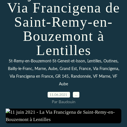
Via Francigena de
Saint-Remy-en-
Bouzemont à
Lentilles
,
,
,
St-Remy-en-Bouzemont-St-Genest-et-Isson
Lentilles
Outines
,
,
,
,
,
,
Bailly-le-Franc
Marne
Aube
Grand Est
France
Via Francigena
,
,
,
,
Via Francigena en France
GR 145
Randonnée
VF Marne
VF
Aube
11.06.2021
…
Par Baudouin