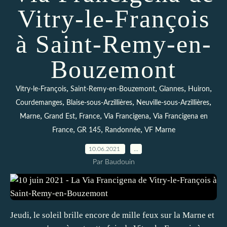
Vitry-le-François
à Saint-Remy-en-
Bouzemont
,
,
,
,
Vitry-le-François
Saint-Remy-en-Bouzemont
Glannes
Huiron
,
,
,
Courdemanges
Blaise-sous-Arzillières
Neuville-sous-Arzillières
,
,
,
,
Marne
Grand Est
France
Via Francigena
Via Francigena en
,
,
,
France
GR 145
Randonnée
VF Marne
10.06.2021
…
Par Baudouin
Jeudi, le soleil brille encore de mille feux sur la Marne et