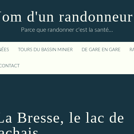
om d'un randonneur
Parce que randonner c'est la santé...
NÉES
TOURS DU BASSIN MINIER
DE GARE EN GARE
R
CONTACT
a Bresse, le lac de
chais