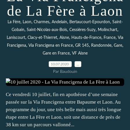
de La Fère à Laon
,
,
,
,
,
La Fère
Laon
Charmes
Andelain
Bertaucourt-Epourdon
Saint-
,
,
,
,
Gobain
Saint-Nicolas-aux-Bois
Cessières-Suzy
Molinchart
,
,
,
,
,
Laniscourt
Clacy-et-Thierret
Aisne
Hauts-de-France
France
Via
,
,
,
,
,
Francigena
Via Francigena en France
GR 145
Randonnée
Gare
,
Gare en France
VF Aisne
10.07.2020
…
Par Baudouin
Ce vendredi 10 juillet, fin en apothéose d’une semaine
passée sur la Via Francigena entre Bapaume et Laon. Au
programme du jour, une très belle mais aussi très longue
étape entre La Fère et Laon, soit une distance de près de
38 km sur un parcours vallonné...