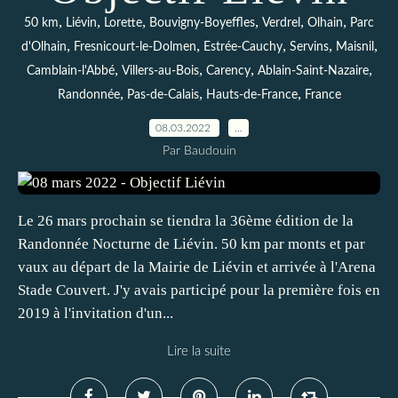
,
,
,
,
,
,
50 km
Liévin
Lorette
Bouvigny-Boyeffles
Verdrel
Olhain
Parc
,
,
,
,
,
d'Olhain
Fresnicourt-le-Dolmen
Estrée-Cauchy
Servins
Maisnil
,
,
,
,
Camblain-l'Abbé
Villers-au-Bois
Carency
Ablain-Saint-Nazaire
,
,
,
Randonnée
Pas-de-Calais
Hauts-de-France
France
08.03.2022
…
Par Baudouin
Le 26 mars prochain se tiendra la 36ème édition de la
Randonnée Nocturne de Liévin. 50 km par monts et par
vaux au départ de la Mairie de Liévin et arrivée à l'Arena
Stade Couvert. J'y avais participé pour la première fois en
2019 à l'invitation d'un...
Lire la suite