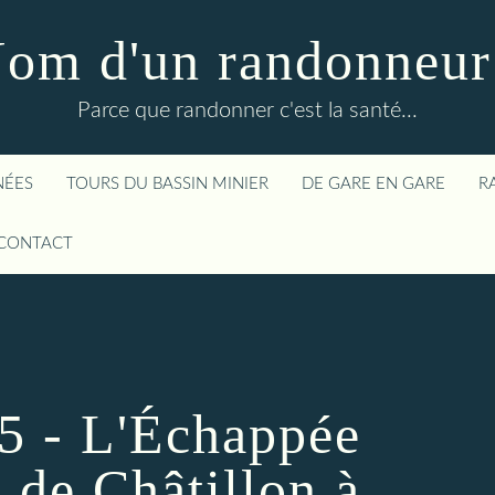
om d'un randonneur
Parce que randonner c'est la santé...
NÉES
TOURS DU BASSIN MINIER
DE GARE EN GARE
R
CONTACT
5 - L'Échappée
 de Châtillon à