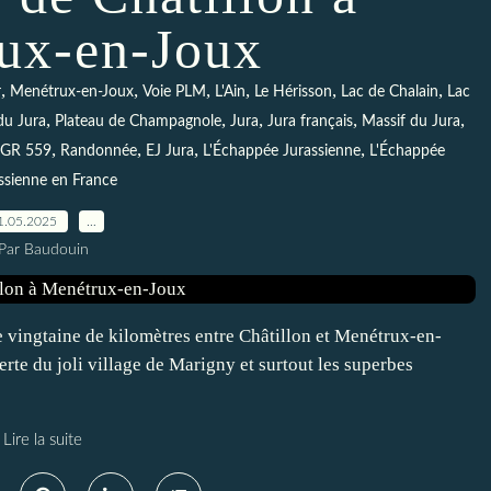
ux-en-Joux
,
,
,
,
,
,
r
Menétrux-en-Joux
Voie PLM
L'Ain
Le Hérisson
Lac de Chalain
Lac
,
,
,
,
,
du Jura
Plateau de Champagnole
Jura
Jura français
Massif du Jura
,
,
,
,
GR 559
Randonnée
EJ Jura
L'Échappée Jurassienne
L'Échappée
ssienne en France
1.05.2025
…
Par Baudouin
 vingtaine de kilomètres entre Châtillon et Menétrux-en-
erte du joli village de Marigny et surtout les superbes
Lire la suite