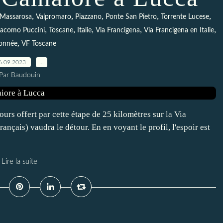
,
,
,
,
,
Massarosa
Valpromaro
Piazzano
Ponte San Pietro
Torrente Lucese
,
,
,
,
,
iacomo Puccini
Toscane
Italie
Via Francigena
Via Francigena en Italie
,
onnée
VF Toscane
6.09.2023
…
Par Baudouin
ours offert par cette étape de 25 kilomètres sur la Via
nçais) vaudra le détour. En en voyant le profil, l'espoir est
Lire la suite