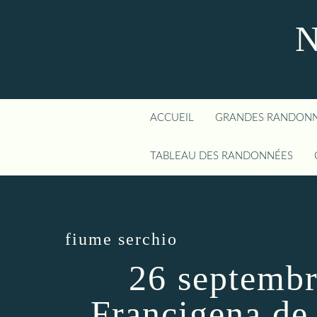
N
ACCUEIL
GRANDES RANDON
TABLEAU DES RANDONNÉES
fiume serchio
26 septembr
Francigena de