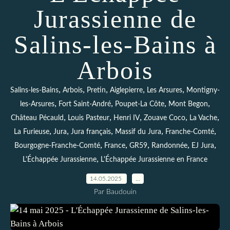
Jurassienne de
Salins-les-Bains à
Arbois
,
,
,
,
,
Salins-les-Bains
Arbois
Pretin
Aiglepierre
Les Arsures
Montigny-
,
,
,
,
les-Arsures
Fort Saint-André
Poupet-La Côte
Mont Begon
,
,
,
,
,
Château Pécauld
Louis Pasteur
Henri IV
Zouave Coco
La Vache
,
,
,
,
,
La Furieuse
Jura
Jura français
Massif du Jura
Franche-Comté
,
,
,
,
,
Bourgogne-Franche-Comté
France
GR59
Randonnée
EJ Jura
,
L'Échappée Jurassienne
L'Échappée Jurassienne en France
14.05.2025
…
Par Baudouin