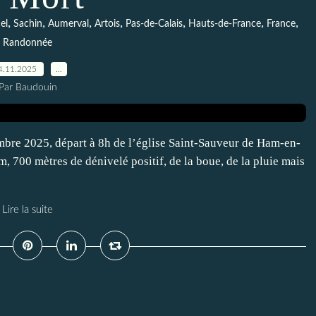
,
,
,
,
,
,
,
el
Sachin
Aumerval
Artois
Pas-de-Calais
Hauts-de-France
France
Randonnée
4.11.2025
…
Par Baudouin
mbre 2025, départ à 8h de l’église Saint-Sauveur de Ham-en-
, 700 mètres de dénivelé positif, de la boue, de la pluie mais
Lire la suite