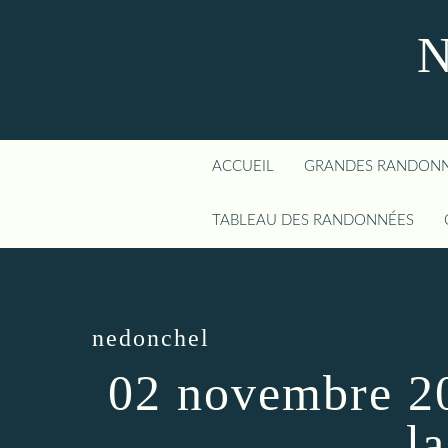
N
ACCUEIL
GRANDES RANDON
TABLEAU DES RANDONNÉES
nedonchel
02 novembre 2
l