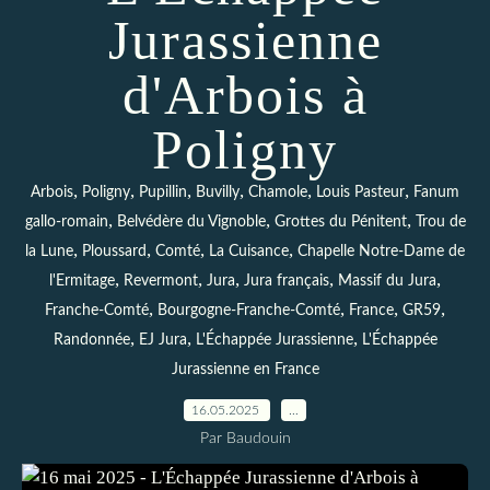
Jurassienne
d'Arbois à
Poligny
,
,
,
,
,
,
Arbois
Poligny
Pupillin
Buvilly
Chamole
Louis Pasteur
Fanum
,
,
,
gallo-romain
Belvédère du Vignoble
Grottes du Pénitent
Trou de
,
,
,
,
la Lune
Ploussard
Comté
La Cuisance
Chapelle Notre-Dame de
,
,
,
,
,
l'Ermitage
Revermont
Jura
Jura français
Massif du Jura
,
,
,
,
Franche-Comté
Bourgogne-Franche-Comté
France
GR59
,
,
,
Randonnée
EJ Jura
L'Échappée Jurassienne
L'Échappée
Jurassienne en France
16.05.2025
…
Par Baudouin