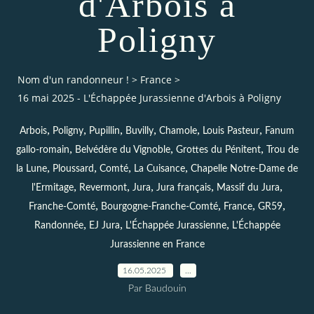
d'Arbois à
Poligny
Nom d'un randonneur !
>
France
>
16 mai 2025 - L'Échappée Jurassienne d'Arbois à Poligny
,
,
,
,
,
,
Arbois
Poligny
Pupillin
Buvilly
Chamole
Louis Pasteur
Fanum
,
,
,
gallo-romain
Belvédère du Vignoble
Grottes du Pénitent
Trou de
,
,
,
,
la Lune
Ploussard
Comté
La Cuisance
Chapelle Notre-Dame de
,
,
,
,
,
l'Ermitage
Revermont
Jura
Jura français
Massif du Jura
,
,
,
,
Franche-Comté
Bourgogne-Franche-Comté
France
GR59
,
,
,
Randonnée
EJ Jura
L'Échappée Jurassienne
L'Échappée
Jurassienne en France
16.05.2025
…
Par Baudouin