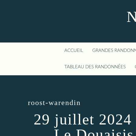
N
ACCUEIL
GRANDES RANDON
TABLEAU DES RANDONNÉES
roost-warendin
29 juillet 202
Le Douaisis