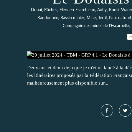
,
,
,
,
Douai
Râches
Flers-en-Escrebieux
Auby
Roost-Ware
,
,
,
,
Randonnée
Bassin minier
Mine
Terril
Parc naturel
,
Compagnie des mines de l'Escarpelle
2
Deux ans et demi déjà que je m'étais lancé à la dé
les itinéraires proposés par la Fédération França
malheureusement plus disponible sur...