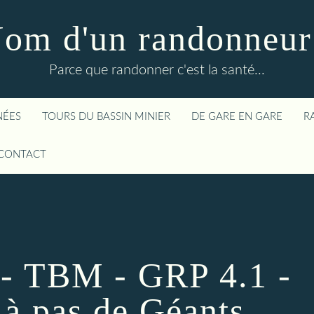
om d'un randonneur
Parce que randonner c'est la santé...
NÉES
TOURS DU BASSIN MINIER
DE GARE EN GARE
R
CONTACT
4 - TBM - GRP 4.1 -
 à pas de Géants