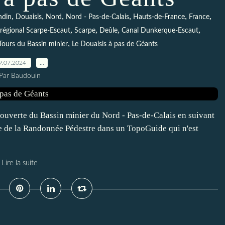
,
,
,
,
,
,
ndin
Douaisis
Nord
Nord - Pas-de-Calais
Hauts-de-France
France
,
,
,
,
 régional Scarpe-Escaut
Scarpe
Deûle
Canal Dunkerque-Escaut
,
Tours du Bassin minier
Le Douaisis à pas de Géants
9.07.2024
…
Par Baudouin
couverte du Bassin minier du Nord - Pas-de-Calais en suivant
ise de la Randonnée Pédestre dans un TopoGuide qui n'est
Lire la suite