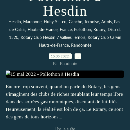
Hesdin
,
,
,
,
,
,
Hesdin
Marconne
Huby-St-Leu
Canche
Ternoise
Artois
Pas-
,
,
,
,
,
de-Calais
Hauts-de-France
France
Poliothon
Rotary
District
,
,
1520
Rotary Club Hesdin 7 Vallées Ternois
Rotary Club Carvin
,
Hauts-de-France
Randonnée
15.05.2022
…
Par Baudouin
Encore trop souvent, quand on parle du Rotary, les gens
s'imaginent des clubs de riches meublant leur temps libre
dans des soirées gastronomiques, discutant de futilités.
Heureusement, la réalité est loin de ça. Le Rotary, ce sont
des gens de tous horizons...
Lire la suite