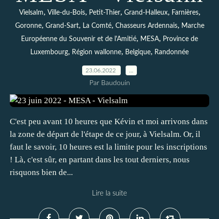
,
,
,
,
,
Vielsalm
Ville-du-Bois
Petit-Thier
Grand-Halleux
Farnières
,
,
,
,
Goronne
Grand-Sart
La Comté
Chasseurs Ardennais
Marche
,
,
Européenne du Souvenir et de l'Amitié
MESA
Province de
,
,
,
Luxembourg
Région wallonne
Belgique
Randonnée
23.06.2022
…
Par Baudouin
C'est peu avant 10 heures que Kévin et moi arrivons dans
la zone de départ de l'étape de ce jour, à Vielsalm. Or, il
faut le savoir, 10 heures est la limite pour les inscriptions
! Là, c'est sûr, en partant dans les tout derniers, nous
risquons bien de...
Lire la suite