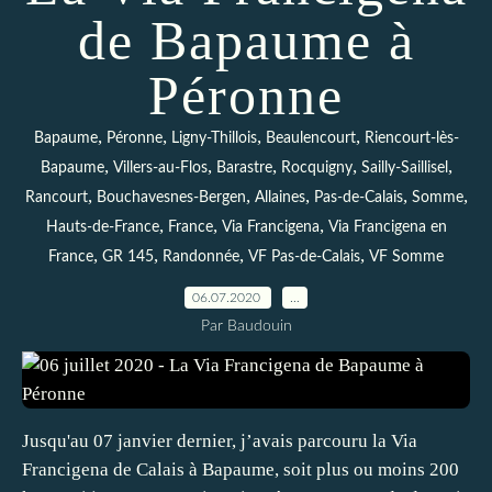
de Bapaume à
Péronne
,
,
,
,
Bapaume
Péronne
Ligny-Thillois
Beaulencourt
Riencourt-lès-
,
,
,
,
,
Bapaume
Villers-au-Flos
Barastre
Rocquigny
Sailly-Saillisel
,
,
,
,
,
Rancourt
Bouchavesnes-Bergen
Allaines
Pas-de-Calais
Somme
,
,
,
Hauts-de-France
France
Via Francigena
Via Francigena en
,
,
,
,
France
GR 145
Randonnée
VF Pas-de-Calais
VF Somme
06.07.2020
…
Par Baudouin
Jusqu'au 07 janvier dernier, j’avais parcouru la Via
Francigena de Calais à Bapaume, soit plus ou moins 200