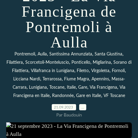
Francigena de
Pontremoli à
Aulla
,
,
,
,
Pontremoli
Aulla
Santissima Annunziata
Santa Giustina
,
,
,
,
Filattiera
Scorcetoli-Monteluscio
Ponticello
Migliarina
Sorano di
,
,
,
,
,
Filattiera
Villafranca in Lunigiana
Filetto
Virgoletta
Fornoli
,
,
,
,
Licciana Nardi
Terrarossa
Fiume Magra
Apennins
Massa-
,
,
,
,
,
,
Carrara
Lunigiana
Toscane
Italie
Gare
Via Francigena
Via
,
,
,
Francigena en Italie
Randonnée
Gare en Italie
VF Toscane
21.09.2023
…
Par Baudouin