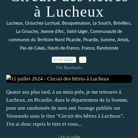
à Lucheux
,
,
,
,
,
Lucheux
Grouches-Luchuel
Bouquemaison
Le Souich
Brévillers
,
,
,
La Grouche
Jeanne d'Arc
Saint-Léger
Communauté de
,
,
,
,
communes du Territoire Nord Picardie
Picardie
Somme
Artois
,
,
,
Pas-de-Calais
Hauts-de-France
France
Randonnée
11.07.2024
…
Par Baudouin
Quatre ans plus tard, à un mois près, je me retrouve à
Lucheux, en Picardie, dans le département de la Somme,
pour une randonnée de mon ami Jorange publiée sur
Visorando sous le titre "Circuit des hêtres à Lucheux".
J'en ai donc repris le titre et vous...
Lire la suite