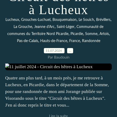
à Lucheux
,
,
,
,
,
Lucheux
Grouches-Luchuel
Bouquemaison
Le Souich
Brévillers
,
,
,
La Grouche
Jeanne d'Arc
Saint-Léger
Communauté de
,
,
,
,
communes du Territoire Nord Picardie
Picardie
Somme
Artois
,
,
,
Pas-de-Calais
Hauts-de-France
France
Randonnée
11.07.2024
…
Par Baudouin
Quatre ans plus tard, à un mois près, je me retrouve à
Lucheux, en Picardie, dans le département de la Somme,
pour une randonnée de mon ami Jorange publiée sur
Visorando sous le titre "Circuit des hêtres à Lucheux".
J'en ai donc repris le titre et vous...
Lire la suite