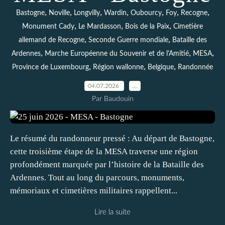
,
,
,
,
,
,
,
Bastogne
Noville
Longvilly
Wardin
Oubourcy
Foy
Recogne
,
,
,
Monument Cady
Le Mardasson
Bois de la Paix
Cimetière
,
,
allemand de Recogne
Seconde Guerre mondiale
Bataille des
,
,
,
Ardennes
Marche Européenne du Souvenir et de l'Amitié
MESA
,
,
,
Province de Luxembourg
Région wallonne
Belgique
Randonnée
04.07.2026
…
Par Baudouin
Le résumé du randonneur pressé : Au départ de Bastogne,
cette troisième étape de la MESA traverse une région
profondément marquée par l’histoire de la Bataille des
Ardennes. Tout au long du parcours, monuments,
mémoriaux et cimetières militaires rappellent...
Lire la suite