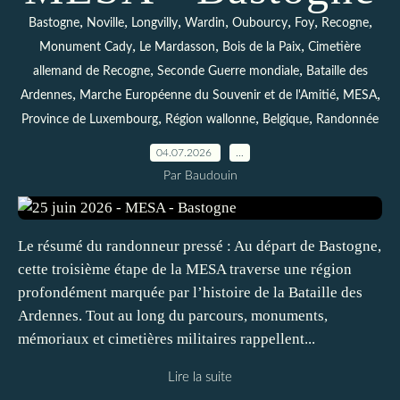
,
,
,
,
,
,
,
Bastogne
Noville
Longvilly
Wardin
Oubourcy
Foy
Recogne
,
,
,
Monument Cady
Le Mardasson
Bois de la Paix
Cimetière
,
,
allemand de Recogne
Seconde Guerre mondiale
Bataille des
,
,
,
Ardennes
Marche Européenne du Souvenir et de l'Amitié
MESA
,
,
,
Province de Luxembourg
Région wallonne
Belgique
Randonnée
04.07.2026
…
Par Baudouin
Le résumé du randonneur pressé : Au départ de Bastogne,
cette troisième étape de la MESA traverse une région
profondément marquée par l’histoire de la Bataille des
Ardennes. Tout au long du parcours, monuments,
mémoriaux et cimetières militaires rappellent...
Lire la suite