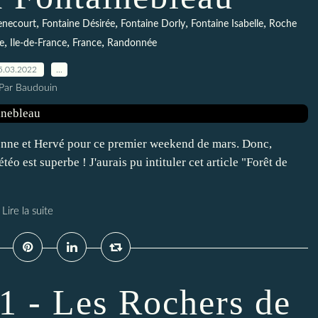
,
,
,
,
enecourt
Fontaine Désirée
Fontaine Dorly
Fontaine Isabelle
Roche
,
,
,
e
Ile-de-France
France
Randonnée
5.03.2022
…
Par Baudouin
enne et Hervé pour ce premier weekend de mars. Donc,
éo est superbe ! J'aurais pu intituler cet article "Forêt de
Lire la suite
1 - Les Rochers de