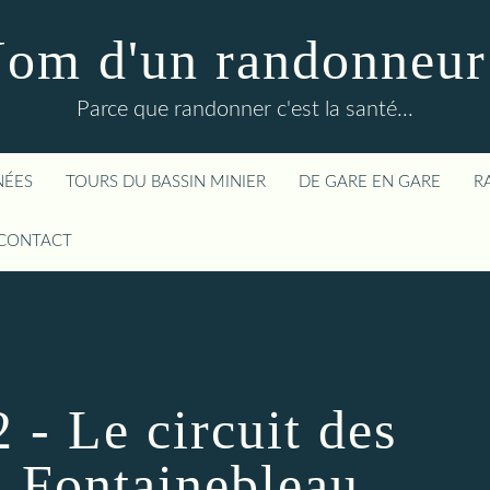
om d'un randonneur
Parce que randonner c'est la santé...
NÉES
TOURS DU BASSIN MINIER
DE GARE EN GARE
R
CONTACT
 - Le circuit des
à Fontainebleau