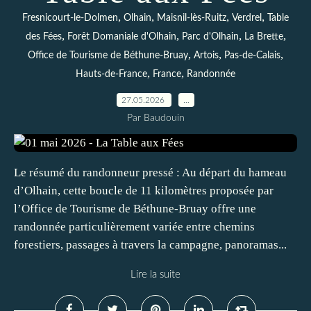
,
,
,
,
Fresnicourt-le-Dolmen
Olhain
Maisnil-lès-Ruitz
Verdrel
Table
,
,
,
,
des Fées
Forêt Domaniale d'Olhain
Parc d'Olhain
La Brette
,
,
,
Office de Tourisme de Béthune-Bruay
Artois
Pas-de-Calais
,
,
Hauts-de-France
France
Randonnée
27.05.2026
…
Par Baudouin
Le résumé du randonneur pressé : Au départ du hameau
d’Olhain, cette boucle de 11 kilomètres proposée par
l’Office de Tourisme de Béthune-Bruay offre une
randonnée particulièrement variée entre chemins
forestiers, passages à travers la campagne, panoramas...
Lire la suite