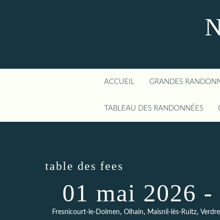
N
ACCUEIL
GRANDES RANDON
TABLEAU DES RANDONNÉES
table des fees
01 mai 2026 -
,
,
,
Fresnicourt-le-Dolmen
Olhain
Maisnil-lès-Ruitz
Verdre