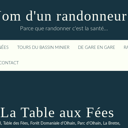
om d'un randonneur
Parce que randonner c'est la santé...
NÉES
TOURS DU BASSIN MINIER
DE GARE EN GARE
R
CONTACT
 La Table aux Fées
,
,
,
,
,
l
Table des Fées
Forêt Domaniale d'Olhain
Parc d'Olhain
La Brette