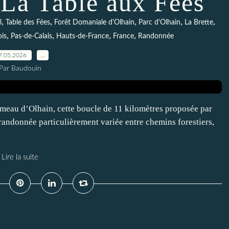
 La Table aux Fées
,
,
,
,
,
l
Table des Fées
Forêt Domaniale d'Olhain
Parc d'Olhain
La Brette
,
,
,
,
ois
Pas-de-Calais
Hauts-de-France
France
Randonnée
7.05.2026
…
Par Baudouin
meau d’Olhain, cette boucle de 11 kilomètres proposée par
andonnée particulièrement variée entre chemins forestiers,
Lire la suite