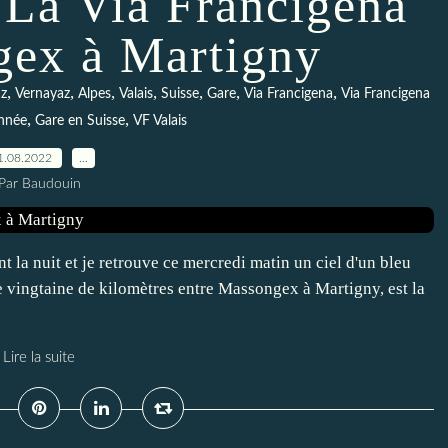
 La Via Francigena
gex à Martigny
,
,
,
,
,
,
,
z
Vernayaz
Alpes
Valais
Suisse
Gare
Via Francigena
Via Francigena
,
,
nnée
Gare en Suisse
VF Valais
1.08.2022
…
Par Baudouin
 la nuit et je retrouve ce mercredi matin un ciel d'un bleu
ne vingtaine de kilomètres entre Massongex à Martigny, est la
Lire la suite