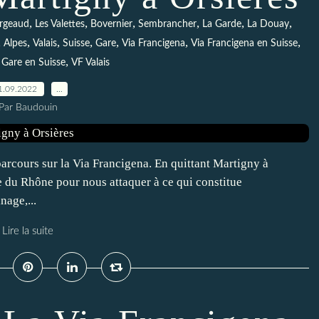
,
,
,
,
,
,
rgeaud
Les Valettes
Bovernier
Sembrancher
La Garde
La Douay
,
,
,
,
,
,
,
Alpes
Valais
Suisse
Gare
Via Francigena
Via Francigena en Suisse
,
,
Gare en Suisse
VF Valais
1.09.2022
…
Par Baudouin
rcours sur la Via Francigena. En quittant Martigny à
e du Rhône pour nous attaquer à ce qui constitue
age,...
Lire la suite