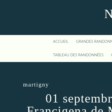
N
ACCUEIL
GRANDES RANDON
TABLEAU DES RANDONNÉES
martigny
01 septembr
Francigena de 