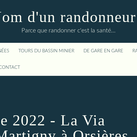
om d'un randonneur
Parce que randonner c'est la santé...
NÉES
TOURS DU BASSIN MINIER
DE GARE EN GARE
R
CONTACT
e 2022 - La Via
Martigny à Orsières