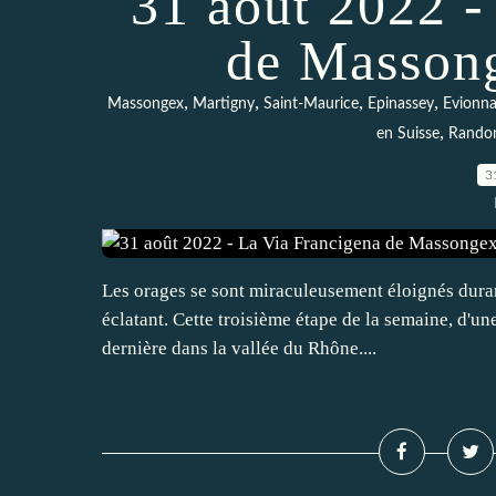
31 août 2022 -
de Masson
,
,
,
,
Massongex
Martigny
Saint-Maurice
Epinassey
Evionna
,
en Suisse
Rando
3
Les orages se sont miraculeusement éloignés durant
éclatant. Cette troisième étape de la semaine, d'u
dernière dans la vallée du Rhône....