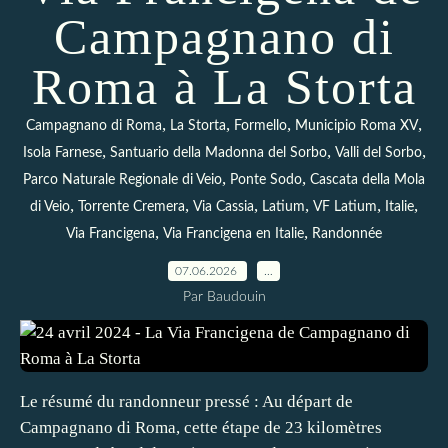
Campagnano di
Roma à La Storta
,
,
,
,
Campagnano di Roma
La Storta
Formello
Municipio Roma XV
,
,
,
Isola Farnese
Santuario della Madonna del Sorbo
Valli del Sorbo
,
,
Parco Naturale Regionale di Veio
Ponte Sodo
Cascata della Mola
,
,
,
,
,
,
di Veio
Torrente Cremera
Via Cassia
Latium
VF Latium
Italie
,
,
Via Francigena
Via Francigena en Italie
Randonnée
07.06.2026
…
Par Baudouin
Le résumé du randonneur pressé : Au départ de
Campagnano di Roma, cette étape de 23 kilomètres