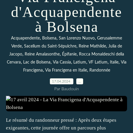
d'Acquapendente
à Bolsena
,
,
,
Acquapendente
Bolsena
San Lorenzo Nuovo
Gerusalemme
,
,
,
Verde
Sacellum du Saint-Sépulchre
Reine Mathilde
Julia de
,
,
,
Jacopo
Reine Amalasonthe
Épifanie
Rocca Monaldeschi della
,
,
,
,
,
,
Cervara
Lac de Bolsena
Via Cassia
Latium
VF Latium
Italie
Via
,
,
Francigena
Via Francigena en Italie
Randonnée
17.04.2024
…
Par Baudouin
Le résumé du randonneur pressé : Après deux étapes
exigeantes, cette journée offre un parcours plus