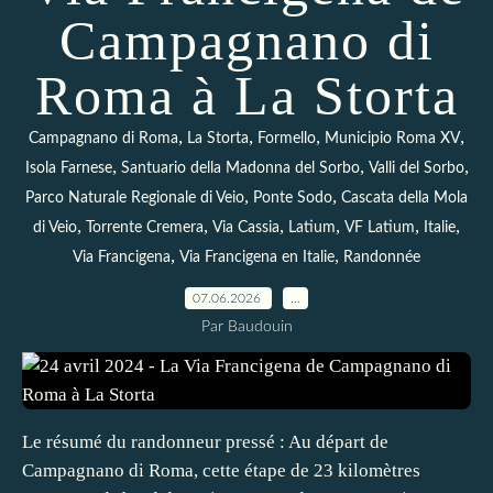
Campagnano di
Roma à La Storta
,
,
,
,
Campagnano di Roma
La Storta
Formello
Municipio Roma XV
,
,
,
Isola Farnese
Santuario della Madonna del Sorbo
Valli del Sorbo
,
,
Parco Naturale Regionale di Veio
Ponte Sodo
Cascata della Mola
,
,
,
,
,
,
di Veio
Torrente Cremera
Via Cassia
Latium
VF Latium
Italie
,
,
Via Francigena
Via Francigena en Italie
Randonnée
07.06.2026
…
Par Baudouin
Le résumé du randonneur pressé : Au départ de
Campagnano di Roma, cette étape de 23 kilomètres