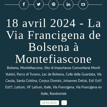
18 avril 2024 - La
Via Francigena de
Bolsena à
Montefiascone
,
,
Bolsena
Montefiascone
Sito di Importanza Comunitaria Monti
,
,
,
,
Vulsini
Parco di Turano
Lac de Bolsena
Colle della Guardata
Via
,
,
,
,
Cassia
Santa Cristina
Corpus Domini
Johannes Defuk
Est! Est!!
,
,
,
,
,
Est!!!
Latium
VF Latium
Italie
Via Francigena
Via Francigena en
,
Italie
Randonnée
18.04.2024
…