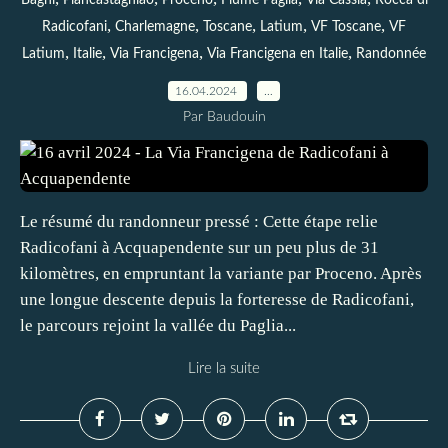
Bagni
Piancastagniao
Proceno
Fiume Paglia
Via Cassia
Rocca di
,
,
,
,
,
Radicofani
Charlemagne
Toscane
Latium
VF Toscane
VF
,
,
,
,
Latium
Italie
Via Francigena
Via Francigena en Italie
Randonnée
16.04.2024
…
Par Baudouin
Le résumé du randonneur pressé : Cette étape relie
Radicofani à Acquapendente sur un peu plus de 31
kilomètres, en empruntant la variante par Proceno. Après
une longue descente depuis la forteresse de Radicofani,
le parcours rejoint la vallée du Paglia...
Lire la suite