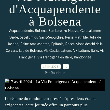
d'Acquapendente
à Bolsena
,
,
,
Acquapendente
Bolsena
San Lorenzo Nuovo
Gerusalemme
,
,
,
Verde
Sacellum du Saint-Sépulchre
Reine Mathilde
Julia de
,
,
,
Jacopo
Reine Amalasonthe
Épifanie
Rocca Monaldeschi della
,
,
,
,
,
,
Cervara
Lac de Bolsena
Via Cassia
Latium
VF Latium
Italie
Via
,
,
Francigena
Via Francigena en Italie
Randonnée
17.04.2024
…
Par Baudouin
Le résumé du randonneur pressé : Après deux étapes
exigeantes, cette journée offre un parcours plus