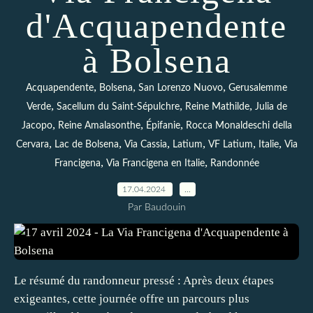
d'Acquapendente
à Bolsena
,
,
,
Acquapendente
Bolsena
San Lorenzo Nuovo
Gerusalemme
,
,
,
Verde
Sacellum du Saint-Sépulchre
Reine Mathilde
Julia de
,
,
,
Jacopo
Reine Amalasonthe
Épifanie
Rocca Monaldeschi della
,
,
,
,
,
,
Cervara
Lac de Bolsena
Via Cassia
Latium
VF Latium
Italie
Via
,
,
Francigena
Via Francigena en Italie
Randonnée
17.04.2024
…
Par Baudouin
Le résumé du randonneur pressé : Après deux étapes
exigeantes, cette journée offre un parcours plus