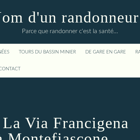
om d'un randonneur
Parce que randonner c'est la santé...
NÉES
TOURS DU BASSIN MINIER
DE GARE EN GARE
R
CONTACT
- La Via Francigena
à Montefiascone