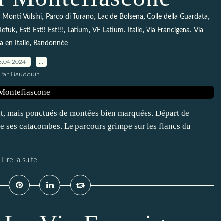
,
,
,
,
 Monti Vulsini
Parco di Turano
Lac de Bolsena
Colle della Guardata
,
,
,
,
,
,
Defuk
Est! Est!! Est!!!
Latium
VF Latium
Italie
Via Francigena
Via
,
 en Italie
Randonnée
8.04.2024
…
Par Baudouin
t, mais ponctués de montées bien marquées. Départ de
 de ses catacombes. Le parcours grimpe sur les flancs du
Lire la suite