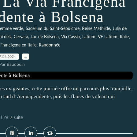
- La Via Francigena
dente à Bolsena
,
,
,
lemme Verde
Sacellum du Saint-Sépulchre
Reine Mathilde
Julia de
,
,
,
,
,
,
 della Cervara
Lac de Bolsena
Via Cassia
Latium
VF Latium
Italie
,
 Francigena en Italie
Randonnée
7.04.2024
…
Par Baudouin
 exigeantes, cette journée offre un parcours plus tranquille,
 sud d’Acquapendente, puis les flancs du volcan qui
Lire la suite