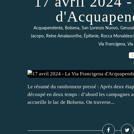
17 avril 2024 
d'Acquapen
,
,
,
Acquapendente
Bolsena
San Lorenzo Nuovo
Gerusa
,
,
,
Jacopo
Reine Amalasonthe
Épifanie
Rocca Monaldeschi
,
Via Francigena
Via
1
Le résumé du randonneur pressé : Après deux étapes
découpé en deux temps : d’abord les campagnes au
accueille le lac de Bolsena. On traverse...