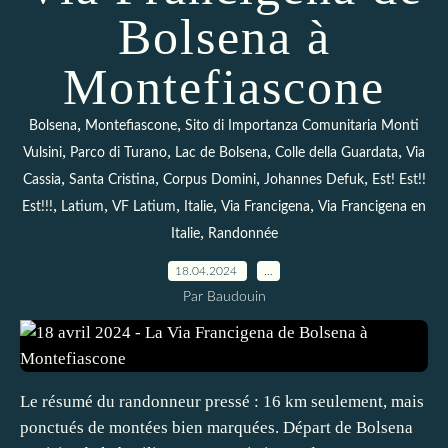
Bolsena à
Montefiascone
,
,
Bolsena
Montefiascone
Sito di Importanza Comunitaria Monti
,
,
,
,
Vulsini
Parco di Turano
Lac de Bolsena
Colle della Guardata
Via
,
,
,
,
Cassia
Santa Cristina
Corpus Domini
Johannes Defuk
Est! Est!!
,
,
,
,
,
Est!!!
Latium
VF Latium
Italie
Via Francigena
Via Francigena en
,
Italie
Randonnée
18.04.2024
…
Par Baudouin
Le résumé du randonneur pressé : 16 km seulement, mais
ponctués de montées bien marquées. Départ de Bolsena