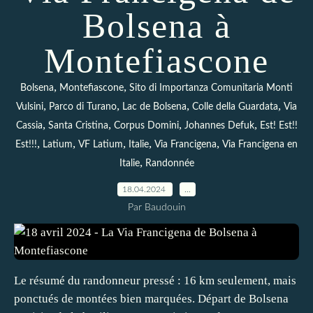
Bolsena à
Montefiascone
,
,
Bolsena
Montefiascone
Sito di Importanza Comunitaria Monti
,
,
,
,
Vulsini
Parco di Turano
Lac de Bolsena
Colle della Guardata
Via
,
,
,
,
Cassia
Santa Cristina
Corpus Domini
Johannes Defuk
Est! Est!!
,
,
,
,
,
Est!!!
Latium
VF Latium
Italie
Via Francigena
Via Francigena en
,
Italie
Randonnée
18.04.2024
…
Par Baudouin
Le résumé du randonneur pressé : 16 km seulement, mais
ponctués de montées bien marquées. Départ de Bolsena