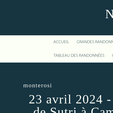
N
ACCUEIL
GRANDES RANDON
TABLEAU DES RANDONNÉES
monterosi
23 avril 2024 
de Sutri à C