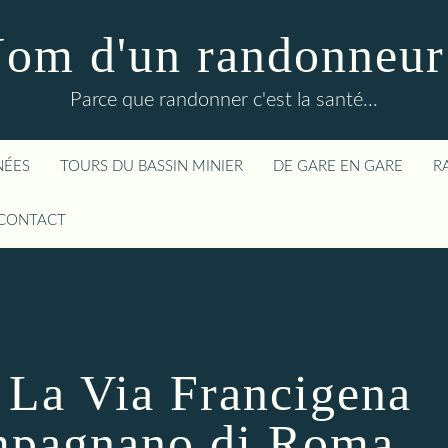
om d'un randonneur
Parce que randonner c'est la santé...
NÉES
TOURS DU BASSIN MINIER
DE GARE EN GARE
R
CONTACT
- La Via Francigena
ampagnano di Roma