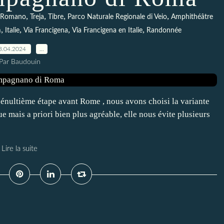
,
,
,
,
 Romano
Treja
Tibre
Parco Naturale Regionale di Veio
Amphithéâtre
,
,
,
,
m
Italie
Via Francigena
Via Francigena en Italie
Randonnée
3.04.2024
…
Par Baudouin
énultième étape avant Rome , nous avons choisi la variante
ue mais a priori bien plus agréable, elle nous évite plusieurs
Lire la suite