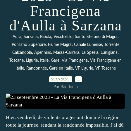
Francigena
d'Aulla à Sarzana
,
,
,
,
,
Aulla
Sarzana
Bibola
Vecchietto
Santo Stefano di Magra
,
,
,
Ponzano Superiore
Fiume Magra
Canale Lunense
Torrente
,
,
,
,
,
Calcandola
Apennins
Massa-Carrara
La Spezia
Lunigiana
,
,
,
,
,
Toscane
Ligurie
Italie
Gare
Via Francigena
Via Francigena en
,
,
,
,
Italie
Randonnée
Gare en Italie
VF Ligurie
VF Toscane
23.09.2023
…
Par Baudouin
Hier, vendredi, de violents orages ont dominé la région
toute la journée, rendant la randonnée impossible. J'ai dû