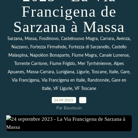
Francigena de
Sarzana à Massa
,
,
,
,
,
,
Sarzana
Massa
Fosdinovo
Castelnuovo Magra
Carrara
Avenza
,
,
,
Nazzano
Fortezza Firmafede
Fortezza di Sarzanello
Castello
,
,
,
,
Malaspina
Napoléon Bonaparte
Fiume Magra
Canale Lunense
,
,
,
Torrente Carrione
Fiume Frigido
Mer Tyrrhénienne
Alpes
,
,
,
,
,
,
,
Apuanes
Massa-Carrara
Lunigiana
Ligurie
Toscane
Italie
Gare
,
,
,
Via Francigena
Via Francigena en Italie
Randonnée
Gare en
,
,
Italie
VF Ligurie
VF Toscane
24.09.2023
…
Par Baudouin