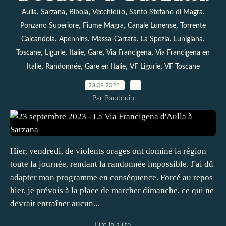
,
,
,
,
,
Aulla
Sarzana
Bibola
Vecchietto
Santo Stefano di Magra
,
,
,
Ponzano Superiore
Fiume Magra
Canale Lunense
Torrente
,
,
,
,
,
Calcandola
Apennins
Massa-Carrara
La Spezia
Lunigiana
,
,
,
,
,
Toscane
Ligurie
Italie
Gare
Via Francigena
Via Francigena en
,
,
,
,
Italie
Randonnée
Gare en Italie
VF Ligurie
VF Toscane
23.09.2023
…
Par Baudouin
Hier, vendredi, de violents orages ont dominé la région
toute la journée, rendant la randonnée impossible. J'ai dû
adapter mon programme en conséquence. Forcé au repos
hier, je prévois à la place de marcher dimanche, ce qui ne
devrait entraîner aucun...
Lire la suite