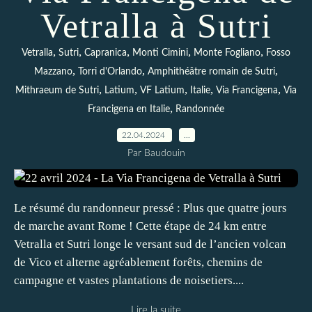
Vetralla à Sutri
,
,
,
,
,
Vetralla
Sutri
Capranica
Monti Cimini
Monte Fogliano
Fosso
,
,
,
Mazzano
Torri d'Orlando
Amphithéâtre romain de Sutri
,
,
,
,
,
Mithraeum de Sutri
Latium
VF Latium
Italie
Via Francigena
Via
,
Francigena en Italie
Randonnée
22.04.2024
…
Par Baudouin
Le résumé du randonneur pressé : Plus que quatre jours
de marche avant Rome ! Cette étape de 24 km entre
Vetralla et Sutri longe le versant sud de l’ancien volcan
de Vico et alterne agréablement forêts, chemins de
campagne et vastes plantations de noisetiers....
Lire la suite