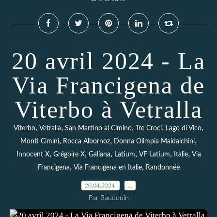
20 avril 2024 - La
Via Francigena de
Viterbo à Vetralla
,
,
,
,
,
Viterbo
Vetralla
San Martino al Cimino
Tre Croci
Lago di Vico
,
,
,
Monti Cimini
Rocca Albornoz
Donna Olimpia Maidalchini
,
,
,
,
,
,
Innocent X
Grégoire X
Galiana
Latium
VF Latium
Italie
Via
,
,
Francigena
Via Francigena en Italie
Randonnée
20.04.2024
…
Par Baudouin