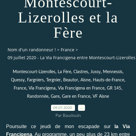
Montescourt-
Lizerolles et la
Fère
Nom d'un randonneur !
>
France
>
09 juillet 2020 - La Via Francigena entre Montescourt-Lizerolles 
,
,
,
,
,
Montescourt-Lizerolles
La Fère
Clastres
Jussy
Mennessis
,
,
,
,
,
,
Quessy
Fargniers
Tergnier
Beautor
Aisne
Hauts-de-France
,
,
,
,
France
Via Francigena
Via Francigena en France
GR 145
,
,
,
Randonnée
Gare
Gare en France
VF Aisne
09.07.2020
…
Par Baudouin
Poursuite ce jeudi de mon escapade sur
la Via
Francigena
. Au programme, un peu plus de 23 km entre