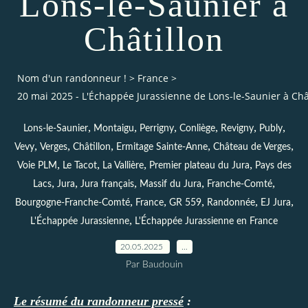
Lons-le-Saunier à
Châtillon
Nom d'un randonneur !
>
France
>
20 mai 2025 - L'Échappée Jurassienne de Lons-le-Saunier à Châ
,
,
,
,
,
,
Lons-le-Saunier
Montaigu
Perrigny
Conliège
Revigny
Publy
,
,
,
,
,
Vevy
Verges
Châtillon
Ermitage Sainte-Anne
Château de Verges
,
,
,
,
Voie PLM
Le Tacot
La Vallière
Premier plateau du Jura
Pays des
,
,
,
,
,
Lacs
Jura
Jura français
Massif du Jura
Franche-Comté
,
,
,
,
,
Bourgogne-Franche-Comté
France
GR 559
Randonnée
EJ Jura
,
L'Échappée Jurassienne
L'Échappée Jurassienne en France
20.05.2025
…
Par Baudouin
Le résumé du randonneur pressé
: