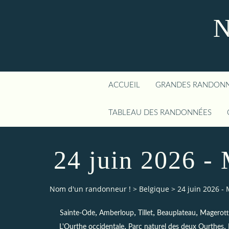
N
ACCUEIL
GRANDES RANDON
TABLEAU DES RANDONNÉES
24 juin 2026 -
Nom d'un randonneur !
>
Belgique
>
24 juin 2026 -
,
,
,
,
Sainte-Ode
Amberloup
Tillet
Beauplateau
Magerott
,
,
L'Ourthe occidentale
Parc naturel des deux Ourthes