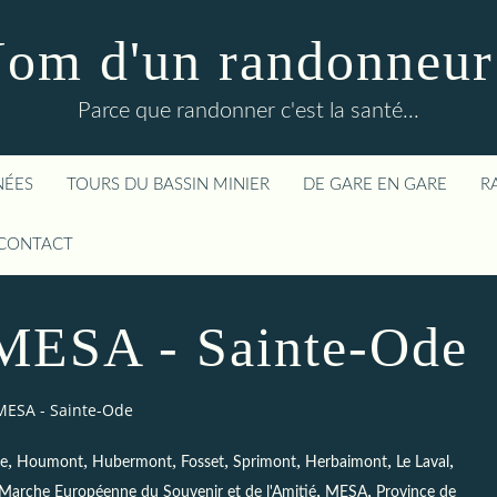
om d'un randonneur
Parce que randonner c'est la santé...
NÉES
TOURS DU BASSIN MINIER
DE GARE EN GARE
R
CONTACT
 MESA - Sainte-Ode
 MESA - Sainte-Ode
,
,
,
,
,
,
,
e
Houmont
Hubermont
Fosset
Sprimont
Herbaimont
Le Laval
,
,
Marche Européenne du Souvenir et de l'Amitié
MESA
Province de