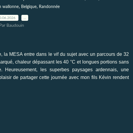
,
,
n wallonne
Belgique
Randonnée
0.06.2026
…
Par Baudouin
, la MESA entre dans le vif du sujet avec un parcours de 32
marqué, chaleur dépassant les 40 °C et longues portions sans
e. Heureusement, les superbes paysages ardennais, une
plaisir de partager cette journée avec mon fils Kévin rendent