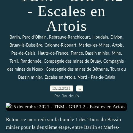
- Escales en
Artois
,
,
,
,
,
Barlin
Parc d'Olhain
Rebreuve-Ranchicourt
Houdain
Divion
,
,
,
,
Bruay-la-Buissière
Calonne-Ricouart
Marles-les-Mines
Artois
,
,
,
,
,
Pas-de-Calais
Hauts-de-France
France
Bassin minier
Mine
,
,
,
Terril
Randonnée
Compagnie des mines de Bruay
Compagnie
,
,
des mines de Nœux
Compagnie des mines de Béthune
Tours du
,
,
Bassin minier
Escales en Artois
Nord - Pas-de-Calais
15.12.2021
…
Par Baudouin
Retour ce mercredi sur la boucle 1 des Tours du Bassin
minier pour la deuxième étape, entre Barlin et Marles-