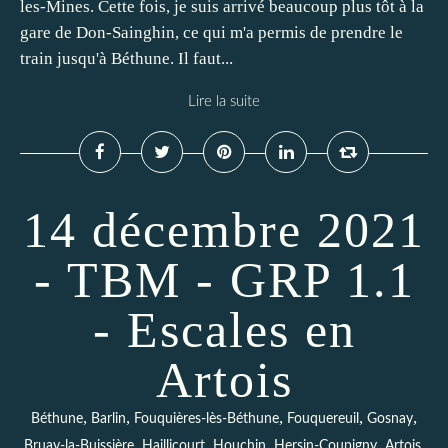
les-Mines. Cette fois, je suis arrivé beaucoup plus tôt à la
gare de Don-Sainghin, ce qui m'a permis de prendre le
train jusqu'à Béthune. Il faut...
Lire la suite
14 décembre 2021
- TBM - GRP 1.1
- Escales en
Artois
,
,
,
,
,
Béthune
Barlin
Fouquières-lès-Béthune
Fouquereuil
Gosnay
,
,
,
,
,
Bruay-la-Buissière
Haillicourt
Houchin
Hersin-Coupigny
Artois