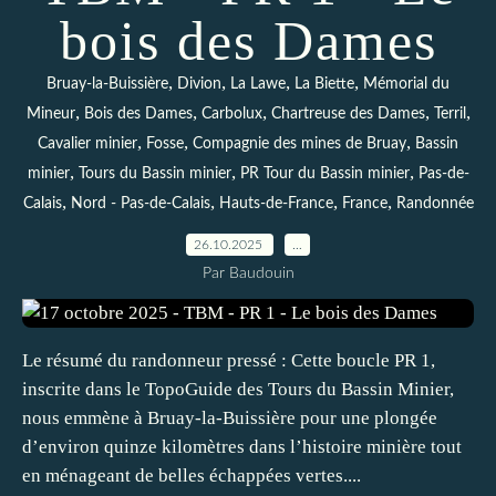
bois des Dames
,
,
,
,
Bruay-la-Buissière
Divion
La Lawe
La Biette
Mémorial du
,
,
,
,
,
Mineur
Bois des Dames
Carbolux
Chartreuse des Dames
Terril
,
,
,
Cavalier minier
Fosse
Compagnie des mines de Bruay
Bassin
,
,
,
minier
Tours du Bassin minier
PR Tour du Bassin minier
Pas-de-
,
,
,
,
Calais
Nord - Pas-de-Calais
Hauts-de-France
France
Randonnée
26.10.2025
…
Par Baudouin
Le résumé du randonneur pressé : Cette boucle PR 1,
inscrite dans le TopoGuide des Tours du Bassin Minier,
nous emmène à Bruay-la-Buissière pour une plongée
d’environ quinze kilomètres dans l’histoire minière tout
en ménageant de belles échappées vertes....