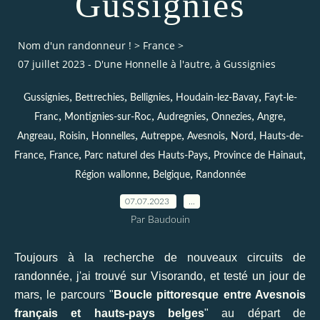
Gussignies
Nom d'un randonneur !
>
France
>
07 juillet 2023 - D'une Honnelle à l'autre, à Gussignies
,
,
,
,
Gussignies
Bettrechies
Bellignies
Houdain-lez-Bavay
Fayt-le-
,
,
,
,
,
Franc
Montignies-sur-Roc
Audregnies
Onnezies
Angre
,
,
,
,
,
,
Angreau
Roisin
Honnelles
Autreppe
Avesnois
Nord
Hauts-de-
,
,
,
,
France
France
Parc naturel des Hauts-Pays
Province de Hainaut
,
,
Région wallonne
Belgique
Randonnée
07.07.2023
…
Par Baudouin
Toujours à la recherche de nouveaux circuits de
randonnée, j'ai trouvé sur Visorando, et testé un jour de
mars, le parcours "
Boucle pittoresque entre Avesnois
français et hauts-pays belges
" au départ de