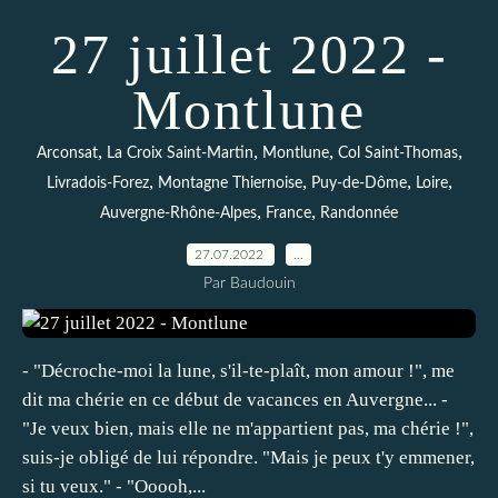
27 juillet 2022 -
Montlune
,
,
,
,
Arconsat
La Croix Saint-Martin
Montlune
Col Saint-Thomas
,
,
,
,
Livradois-Forez
Montagne Thiernoise
Puy-de-Dôme
Loire
,
,
Auvergne-Rhône-Alpes
France
Randonnée
27.07.2022
…
Par Baudouin
- "Décroche-moi la lune, s'il-te-plaît, mon amour !", me
dit ma chérie en ce début de vacances en Auvergne... -
"Je veux bien, mais elle ne m'appartient pas, ma chérie !",
suis-je obligé de lui répondre. "Mais je peux t'y emmener,
si tu veux." - "Ooooh,...