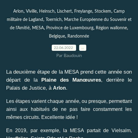
,
,
,
,
,
,
Arlon
Viville
Heinsch
Lischert
Freylange
Stockem
Camp
,
,
militaire de Lagland
Toernich
Marche Européenne du Souvenir et
,
,
,
,
de l'Amitié
MESA
Province de Luxembourg
Région wallonne
,
Belgique
Randonnée
22.06.2022
…
Par Baudouin
La deuxième étape de la MESA prend cette année son
départ de la
Plaine des Manœuvres
, derrière le
Palais de Justice, à
.
Arlon
Les étapes varient chaque année, ou presque, permettant
ainsi aux habitués de ne pas faire constamment les
mêmes circuits. Excellente idée !
En 2019, par exemple, la MESA partait de Vielsalm,