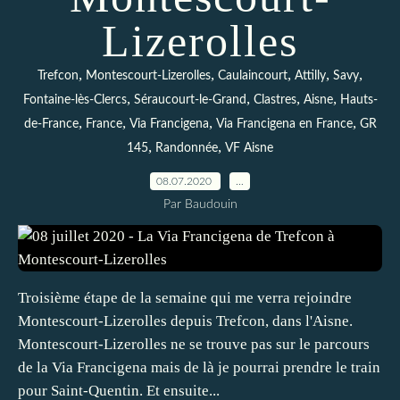
Lizerolles
,
,
,
,
,
Trefcon
Montescourt-Lizerolles
Caulaincourt
Attilly
Savy
,
,
,
,
Fontaine-lès-Clercs
Séraucourt-le-Grand
Clastres
Aisne
Hauts-
,
,
,
,
de-France
France
Via Francigena
Via Francigena en France
GR
,
,
145
Randonnée
VF Aisne
08.07.2020
…
Par Baudouin
Troisième étape de la semaine qui me verra rejoindre
Montescourt-Lizerolles depuis Trefcon, dans l'Aisne.
Montescourt-Lizerolles ne se trouve pas sur le parcours
de la Via Francigena mais de là je pourrai prendre le train
pour Saint-Quentin. Et ensuite...