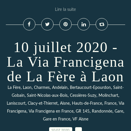
Lire la suite
10 juillet 2020 -
La Via Francigena
de La Fère à Laon
,
,
,
,
,
La Fère
Laon
Charmes
Andelain
Bertaucourt-Epourdon
Saint-
,
,
,
,
Gobain
Saint-Nicolas-aux-Bois
Cessières-Suzy
Molinchart
,
,
,
,
,
Laniscourt
Clacy-et-Thierret
Aisne
Hauts-de-France
France
Via
,
,
,
,
,
Francigena
Via Francigena en France
GR 145
Randonnée
Gare
,
Gare en France
VF Aisne
10.07.2020
…