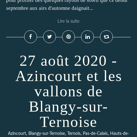
pour profiter des quelques rayons de soleil que ce début
septembre aux airs d'automne daignait...
Lire la suite
27 août 2020 -
Azincourt et les
vallons de
Blangy-sur-
Ternoise
,
,
,
,
Azincourt
Blangy-sur-Ternoise
Ternois
Pas-de-Calais
Hauts-de-